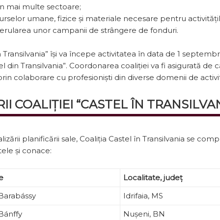
din mai multe sectoare;
urselor umane, fizice și materiale necesare pentru activită
derularea unor campanii de strângere de fonduri.
n Transilvania” își va începe activitatea în data de 1 septembr
el din Transilvania”. Coordonarea coaliției va fi asigurată de
in colaborare cu profesioniști din diverse domenii de activi
I COALIȚIEI “CASTEL ÎN TRANSILVA
zării planificării sale, Coaliția Castel în Transilvania se com
ele și conace:
e
Localitate, județ
Barabássy
Idrifaia, MS
Bánffy
Nușeni, BN