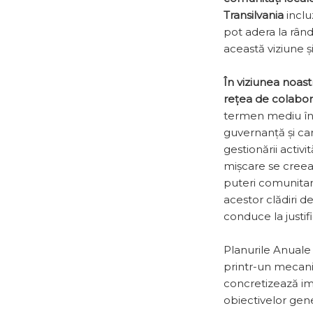
Transilvania
inclu
pot adera la rându
această viziune ș
În viziunea noast
rețea de colabo
termen mediu înt
guvernanță și car
gestionării activi
mișcare se creeaz
puteri comunitar
acestor clădiri d
conduce la justif
Planurile Anuale
printr-un mecani
concretizează imp
obiectivelor gener