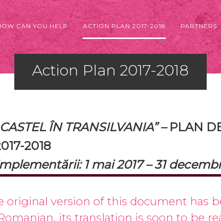
HOW CAN YOU HELP
ACTION PLAN 2017-2018
PARTNERS
Action Plan 2017-2018
„CASTEL ÎN TRANSILVANIA” –
PLAN D
2017-2018
implementării: 1 mai 2017 – 31 decembr
e original version of this document has 
Romanian, its translation is soon to be r