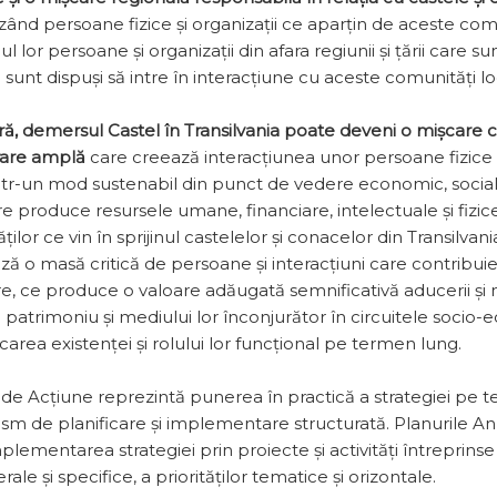
zând persoane fizice și organizații ce aparțin de aceste comu
l lor persoane și organizații din afara regiunii și țării care s
i sunt dispuși să intre în interacțiune cu aceste comunități lo
ră, demersul Castel în Transilvania poate deveni o mișcare 
rare amplă
care creează interacțiunea unor persoane fizice ș
r-un mod sustenabil din punct de vedere economic, social
e produce resursele uma­ne, financiare, intelectuale și fizi
tăților ce vin în sprijinul castelelor și conacelor din Transilvan
ă o masă cri­tică de persoane și interacțiuni care contribuie
e, ce produce o valoare adăugată semnificativă aducerii și 
e patrimoniu și mediului lor înconjurător în circuitele soci
icarea existenței și rolului lor funcțional pe termen lung.
 de Acțiune reprezintă punerea în practică a strategiei pe 
sm de planificare și implementare structurată. Planurile A
lementarea strategiei prin proiecte și activități întreprinse
ale și specifice, a priorităților tematice și orizontale.