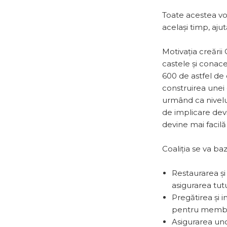
Toate acestea vor 
același timp, ajut
Motivația creării 
castele și conac
600 de astfel de c
construirea unei 
urmând ca nivelul
de implicare dev
devine mai facilă
Coaliția se va ba
Restaurarea și 
asigurarea tu
Pregătirea și
pentru membri
Asigurarea uno