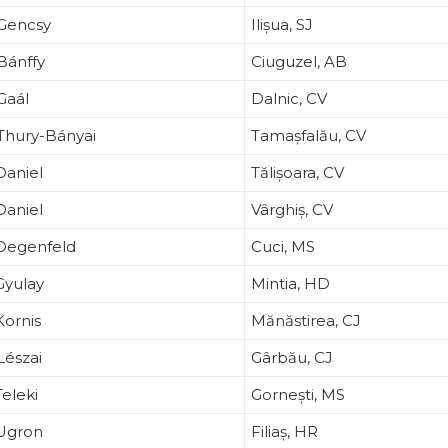
Gencsy
Ilișua, SJ
Bánffy
Ciuguzel, AB
Gaál
Dalnic, CV
Thury-Bányai
Tamașfalău, CV
Daniel
Tălișoara, CV
Daniel
Vârghiș, CV
 Degenfeld
Cuci, MS
Gyulay
Mintia, HD
Kornis
Mănăstirea, CJ
Lészai
Gârbău, CJ
Teleki
Gornești, MS
 Ugron
Filiaș, HR