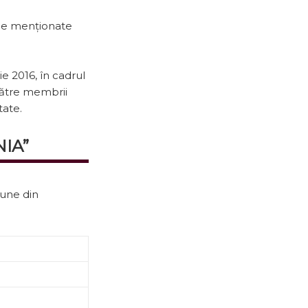
țile menționate
ie 2016, în cadrul
 către membrii
tate.
NIA”
pune din