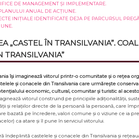
IFICE DE MANAGEMENT ȘI IMPLEMENTARE.
 PLANULUI ANUAL DE ACȚIUNE.
ECTE INIȚIALE IDENTIFICATE DEJA PE PARCURSUL PREGĂ
IUNE.
EA „CASTEL ÎN TRANSILVANIA”. COAL
N TRANSILVANIA”
ania își imaginează viitorul printr-o comunitate și o re­țea or
stelele și conacele din Transilva­nia care urmărește conserva
otențialului economic, cultural, comunitar și turistic al acest
aginează viitorul construind pe principiile adiționalității, suste
ii și relațiilor directe de la persoană la persoană, care î
are bazată pe încredere, valori comune și o viziune ce ia pr
elor) ca atare și îl pune în serviciul viitorului.
ră îndeplinită castelele și conacele din Transilvania și rețea