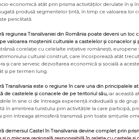
cio-economică atât prin prisma activităților derulate în și în j
ugată produsă segmentelor țintă, în timp ce valoarea lor cu
e periclitată.
tră regiunea Transilvaniei din România poate deveni un loc
pe valoarea moștenirii culturale a castelelor și conacelor și
strânsă corelație cu celelalte iniția­tive românești, europene 
trimoniului cultural constru­it, care încorporează atât trecutu
a și care servesc dezvoltarea economică și socială a acestei
 și pe termen lung.
ă Transilvania este o regiune în care una din princi­palele atra
 de castelele și conacele de pe teritoriul său,
iar această a
ădirile în sine ci de întreaga experiență individuală și de gr
n amintirea turis­tului prin activitățile la care participă, pr
 și prin întreaga atmosferă transmisă prin toate simțurile om
tră demersul Castel în Transilvania devine complet prin pri
 și o mișcare regională responsabilă în rela­ția cu castele și