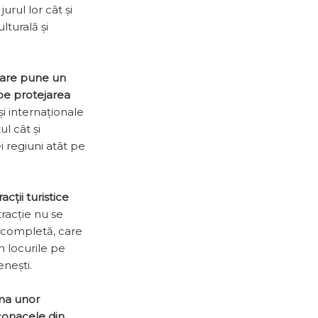
urul lor cât și
lturală și
 care pune un
 pe protejarea
și internaționale
l cât și
 regiuni atât pe
cții turistice
tracție nu se
up completă, care
in locurile pe
enești.
sma unor
 conacele din