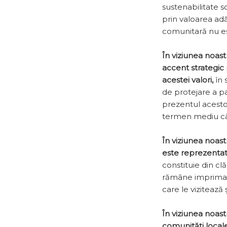
sustenabilitate so
prin valoarea adă
comunitară nu est
În viziunea noas
accent strategic 
acestei valori,
în 
de protejare a pa
prezentul acestor
termen mediu cât
În viziunea noastr
este reprezentată
constituie din cl
rămâne imprimată î
care le vizitează
În viziunea noas
comunități locale