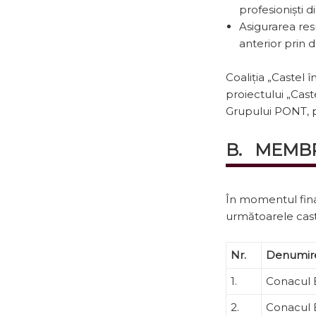
profesioniști 
Asigurarea res
anterior prin 
Coaliția „Castel î
proiectului „Cast
Grupului PONT, pr
B. MEMBRI
În momentul finali
următoarele cast
Nr.
Denumir
1.
Conacul 
2.
Conacul 