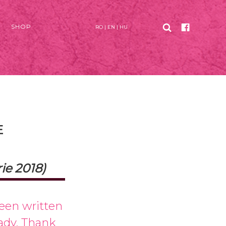
SHOP
RO
|
EN
|
HU
E
ie 2018)
been written
eady. Thank