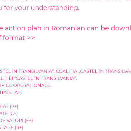
u for your understanding.
e action plan in Romanian can be down
f format
>>
STEL ÎN TRANSILVANIA”. COALIȚIA „CASTEL ÎN TRANSILVA
IȚIEI “CASTEL ÎN TRANSILVANIA”.
IFICE OPERAȚIONALE.
ITATE (A+)
IAT (P+)
TE (C+)
DE VALORI (F+)
TARE (R+)