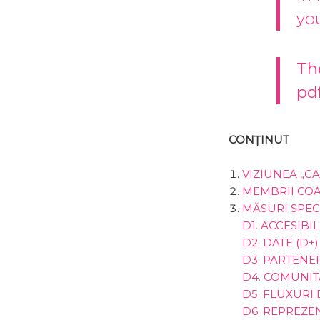
yo
Th
pd
CONȚINUT
VIZIUNEA „CA
MEMBRII COAL
MĂSURI SPEC
D1. ACCESIBIL
D2. DATE (D+)
D3. PARTENER
D4. COMUNITA
D5. FLUXURI 
D6. REPREZEN