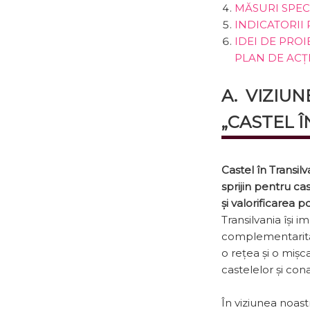
MĂSURI SPEC
INDICATORII
IDEI DE PROI
PLAN DE ACȚ
A. VIZIUN
„CASTEL Î
Castel în Transilv
sprijin pentru ca
și valorificarea p
Transilvania își im
complemen­tarităț
o rețea și o mișc
castelelor și conac
În viziunea noast