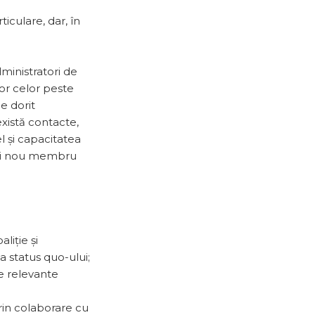
iculare, dar, în
dministratori de
or celor peste
e dorit
există contacte,
l și capacitatea
ărui nou membru
liție și
 status quo-ului;
e relevante
rin colaborare cu