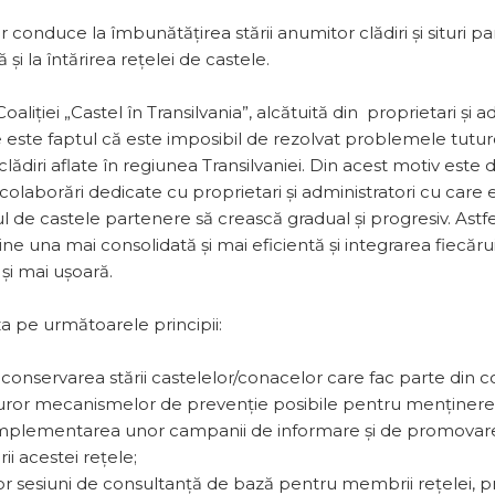
conduce la îmbunătățirea stării anumitor clădiri și situri part
ă și la întărirea rețelei de castele.
Coaliției „Castel în Transilvania”, alcătuită din proprietari și a
e este faptul că este imposibil de rezolvat problemele tutur
lădiri aflate în regiunea Transilvaniei. Din acest motiv este d
colaborări dedicate cu proprietari și administratori cu care 
 de castele partenere să crească gradual și progresiv. Astfe
ine una mai consolidată și mai eficientă și integrarea fiec
 și mai ușoară.
za pe următoarele principii:
conservarea stării castelelor/conacelor care fac parte din coa
turor mecanismelor de prevenție posibile pentru menținerea
 implementarea unor campanii de informare și de promovar
i acestei rețele;
r sesiuni de consultanță de bază pentru membrii rețelei, p