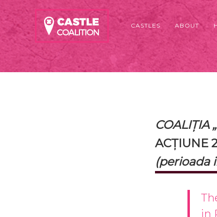
CASTLES
ABOUT
COALIȚIA 
ACȚIUNE
(perioada 
Th
in 