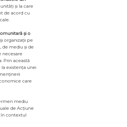
nități și la care
unt de acord cu
cale.
comunitară și o
i organizații pe
, de mediu și de
ce necesare
ia. Prin această
 la existența unei
menținerii
o-economice care
termen me­diu
nuale de Acțiune
 în contextul