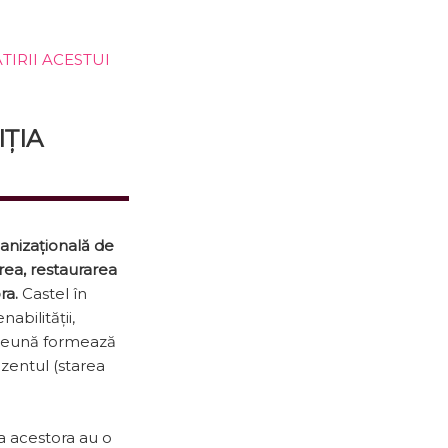
TIRII ACESTUI
IȚIA
ganizațională de
rea, restaurarea
ora.
Castel în
nabilității,
mpreună formează
ezentul (starea
ua acestora au o